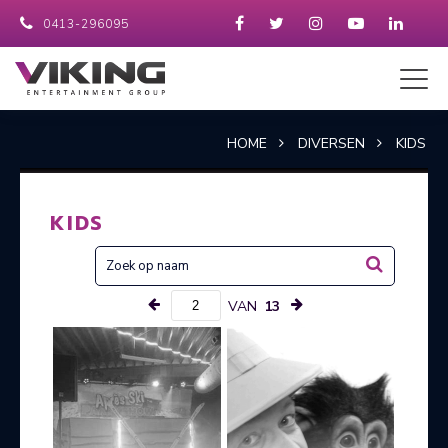
0413-296095
HOME
DIVERSEN
KIDS
KIDS
VAN
13