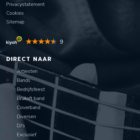
Privacystatement
Cookies
Sitemap
9
DIRECT NAAR
Artiesten
Bands
Bedrijfsfeest
Bruiloft band
Coverband
Diversen
DJ's
Exclusief