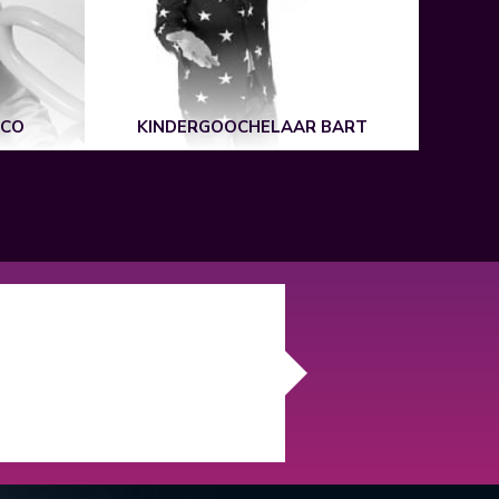
ICO
KINDERGOOCHELAAR BART
R