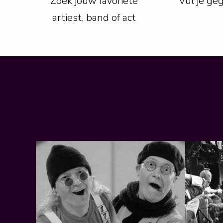
Zoek jouw favoriete
Vul je ge
artiest, band of act