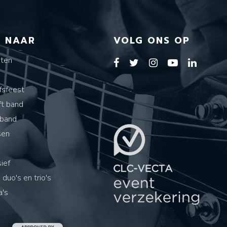
T NAAR
VOLG ONS OP
sten
s
fsfeest
ft band
band
sen
ief
 duo's en trio's
's