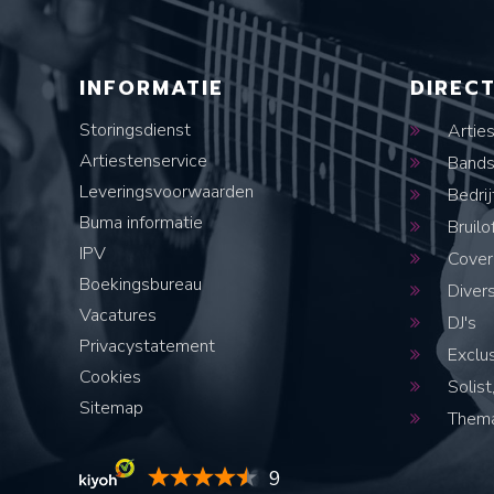
INFORMATIE
DIREC
Storingsdienst
Artie
Artiestenservice
Band
Leveringsvoorwaarden
Bedrij
Buma informatie
Bruilo
IPV
Cover
Boekingsbureau
Diver
Vacatures
DJ's
Privacystatement
Exclus
Cookies
Solist,
Sitemap
Thema
9