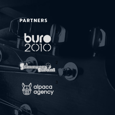
PARTNERS
1
2
3