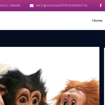
0413-296095
INFO@VIKINGENTERTAINMENT.NL
Home