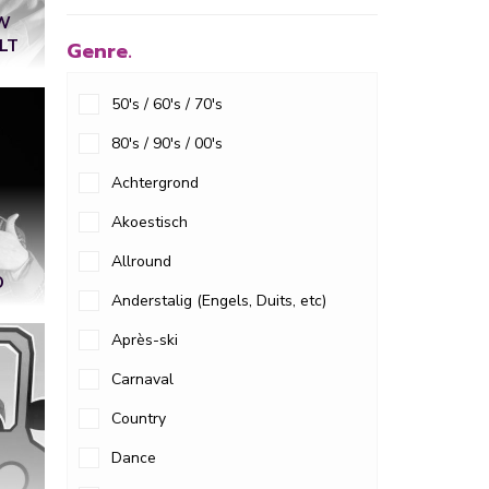
W
LT
Genre.
50's / 60's / 70's
80's / 90's / 00's
Achtergrond
Akoestisch
Allround
O
Anderstalig (Engels, Duits, etc)
Après-ski
Carnaval
Country
Dance