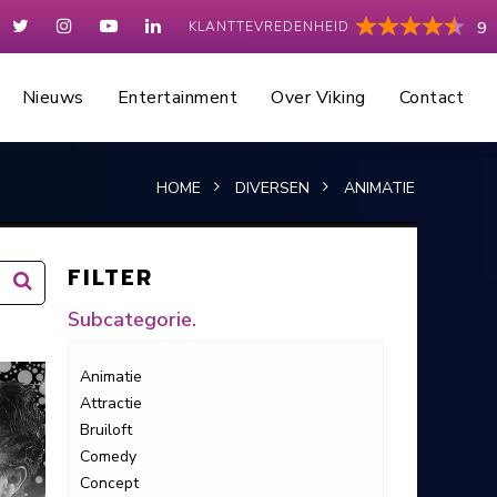
KLANTTEVREDENHEID
9
Nieuws
Entertainment
Over Viking
Contact
HOME
DIVERSEN
ANIMATIE
FILTER
Subcategorie.
Animatie
Attractie
Bruiloft
Comedy
Concept