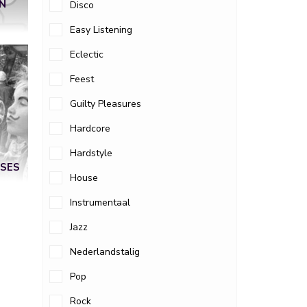
ON
Disco
Easy Listening
Eclectic
Feest
Guilty Pleasures
Hardcore
Hardstyle
NSES
House
Instrumentaal
Jazz
Nederlandstalig
Pop
Rock