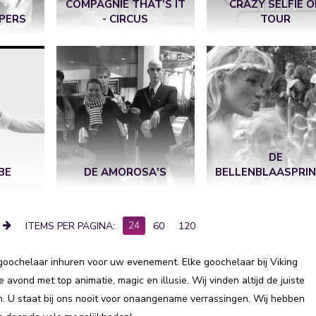
COMPAGNIE THAT'S IT
CRAZY SELFIE 
PERS
- CIRCUS
TOUR
DE
BE
DE AMOROSA'S
BELLENBLAASPRI
24
ITEMS PER PAGINA:
60
120
goochelaar inhuren voor uw evenement. Elke goochelaar bij Viking
 avond met top animatie, magic en illusie. Wij vinden altijd de juiste
n. U staat bij ons nooit voor onaangename verrassingen. Wij hebben