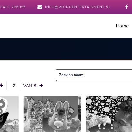
0413-296095
INFO@VIKINGENTERTAINMENT.NL
Home
VAN
9