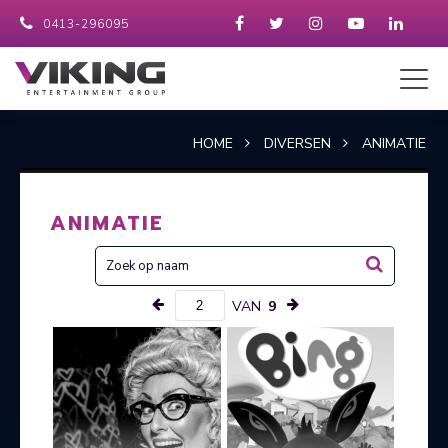
0413-296095
HOME
DIVERSEN
ANIMATIE
ANIMATIE
VAN
9