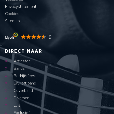
Privacystatement
Cookies
Sitemap
9
DIRECT NAAR
Artiesten
Bands
Bedrijfsfeest
Bruiloft band
Coverband
Diversen
DJ's
Exclusief