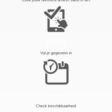
Zoek jouw favoriete artiest, band of act
STAP 2
Vul je gegevens in
STAP 3
Check beschikbaarheid