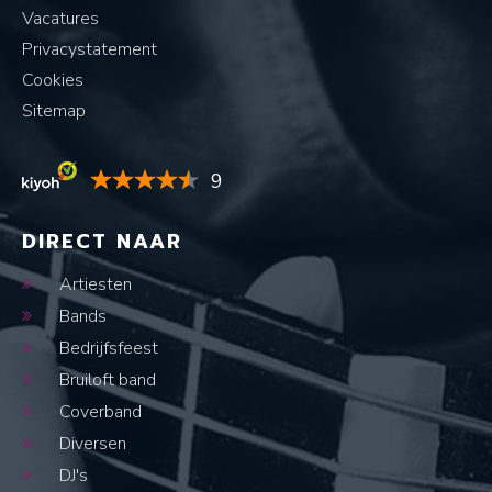
Vacatures
Privacystatement
Cookies
Sitemap
9
DIRECT NAAR
Artiesten
Bands
Bedrijfsfeest
Bruiloft band
Coverband
Diversen
DJ's