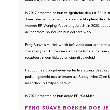
betekent, en vertaalt zich vrij naar 'zachte wind' of 'so
In 2017 brachten ze hun zelfgetitelde debuut-EP uit, 
Time", die hen internationale aandacht opleverden. D
tweede EP,
Warping Youth
, uitgebracht in 2020, liet
de 'bedroom' sound van hun eerdere werk.
Feng Suave's muziek wordt beïnvloed door artiesten 
zoals Foxygen, Homeshake en Tame Impala. Ze combi
resulteert in een tijdloos en eigentijds geluid.
Het duo heeft opgetreden op festivals zoals Best Kep
podium gedeeld met artiesten als Sandy (Alex G) en K
meer dan 150 miljoen bereikt.
In 2021 brachten ze hun derde EP, *So Much
FENG SUAVE BOEKEN DOE JE 