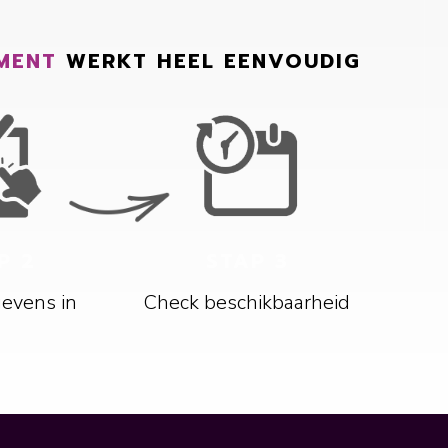
MENT
WERKT HEEL EENVOUDIG
P 2
STAP 3
gevens in
Check beschikbaarheid