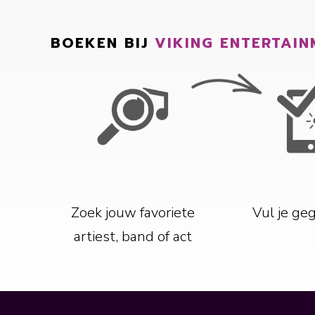
BOEKEN BIJ
VIKING ENTERTAIN
STAP 1
STA
Zoek jouw favoriete
Vul je ge
artiest, band of act