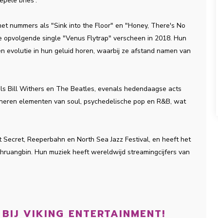
epele bries'.
met nummers als "Sink into the Floor" en "Honey, There's No
e opvolgende single "Venus Flytrap" verscheen in 2018. Hun
 een evolutie in hun geluid horen, waarbij ze afstand namen van
als Bill Withers en The Beatles, evenals hedendaagse acts
neren elementen van soul, psychedelische pop en R&B, wat
t Secret, Reeperbahn en North Sea Jazz Festival, en heeft het
hruangbin. Hun muziek heeft wereldwijd streamingcijfers van
BIJ VIKING ENTERTAINMENT!