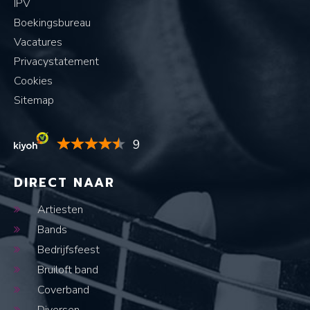
IPV
Boekingsbureau
Vacatures
Privacystatement
Cookies
Sitemap
9
DIRECT NAAR
Artiesten
Bands
Bedrijfsfeest
Bruiloft band
Coverband