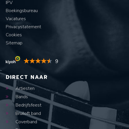
IPV
Boekingsbureau
Vacatures
Privacystatement
Cookies
Sitemap
9
DIRECT NAAR
Artiesten
Bands
Bedrijfsfeest
Bruiloft band
Coverband