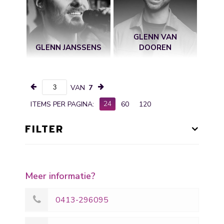
GLENN VAN
GLENN JANSSENS
DOOREN
VAN
7
24
ITEMS PER PAGINA:
60
120
FILTER
Meer informatie?
0413-296095