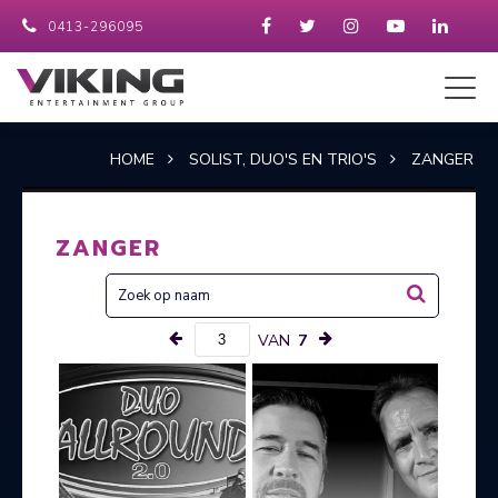
0413-296095
HOME
SOLIST, DUO'S EN TRIO'S
ZANGER
ZANGER
VAN
7