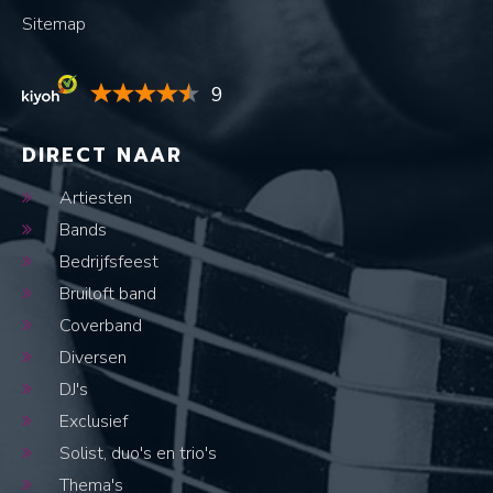
Sitemap
9
DIRECT NAAR
Artiesten
Bands
Bedrijfsfeest
Bruiloft band
Coverband
Diversen
DJ's
Exclusief
Solist, duo's en trio's
Thema's