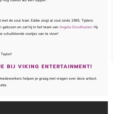
op nog steeds als een topper!
 met de soul train. Eddie zingt al soul sinds 1965. Tijdens
en gekozen en zat hij in het team van
Angela Groothuizen
. Hij
ie schuifelende voetjes van te vloer!
 Taylor!
E BIJ VIKING ENTERTAINMENT!
e medewerkers helpen je graag met vragen over deze artiest.
atie.