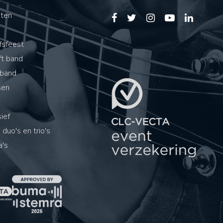
sten
s
fsfeest
ft band
band
sen
ief
 duo's en trio's
's