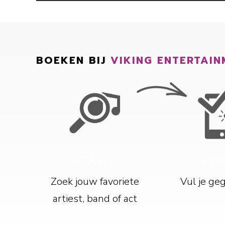
BOEKEN BIJ
VIKING ENTERTAIN
STAP 1
STA
Zoek jouw favoriete
Vul je ge
artiest, band of act