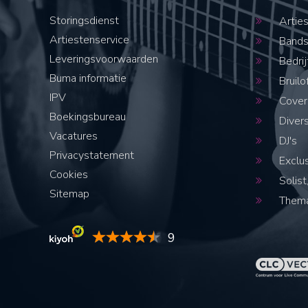
Storingsdienst
Artie
Artiestenservice
Band
Leveringsvoorwaarden
Bedrij
Buma informatie
Bruilo
IPV
Cover
Boekingsbureau
Diver
Vacatures
DJ's
Privacystatement
Exclus
Cookies
Solist,
Sitemap
Thema
9