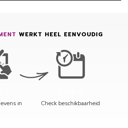
MENT
WERKT HEEL EENVOUDIG
P 2
STAP 3
gevens in
Check beschikbaarheid