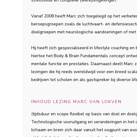
stressvolle en complexe (werk)omgevingen.
Vanaf 2008 heeft Marc zich toegelegd op het verbeter
beroepsgroepen zoals de luchtvaart- en defensiesector
doelgroepen met neurologische aandoeningen of niet
Hij heeft zich gespecialiseerd in lifestyle coaching e
hiertoe het Body & Brain Fundamentals concept ontwik
mentale functie en prestaties. Daarnaast deelt Marc zi
lezingen die hij reeds wereldwijd voor een breed sca
bedrijven tot scholen en als gastspreker bij diverse li
INHOUD LEZING MARC VAN LOKVEN
(tijdsduur en scope flexibel op basis van doel en doel
Technologische vooruitgang en veranderingen in het d
lichaam en brein zich daar vanuit het oogpunt van evo