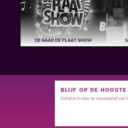
CE
DE RAAD DE PLAAT SHOW
S
BLIJF OP DE HOOGTE
Schrijf je in voor de nieuwsbrief van