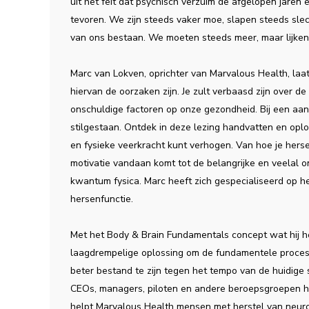
uit het feit dat psychisch verzuim de afgelopen jare
tevoren. We zijn steeds vaker moe, slapen steeds sle
van ons bestaan. We moeten steeds meer, maar lijken
Marc van Lokven, oprichter van Marvalous Health, laat
hiervan de oorzaken zijn. Je zult verbaasd zijn over 
onschuldige factoren op onze gezondheid. Bij een aant
stilgestaan. Ontdek in deze lezing handvatten en oplo
en fysieke veerkracht kunt verhogen. Van hoe je herse
motivatie vandaan komt tot de belangrijke en veelal o
kwantum fysica. Marc heeft zich gespecialiseerd op h
hersenfunctie.
Met het Body & Brain Fundamentals concept wat hij he
laagdrempelige oplossing om de fundamentele processe
beter bestand te zijn tegen het tempo van de huidige 
CEOs, managers, piloten en andere beroepsgroepen 
helpt Marvalous Health mensen met herstel van neuro