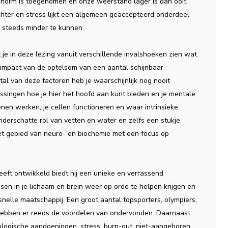
n enorm is toegenomen en onze weerstand lager is dan ooit
chter en stress lijkt een algemeen geaccepteerd onderdeel
 steeds minder te kunnen.
 je in deze lezing vanuit verschillende invalshoeken zien wat
de impact van de optelsom van een aantal schijnbaar
al van deze factoren heb je waarschijnlijk nog nooit
ssingen hoe je hier het hoofd aan kunt bieden en je mentale
nen werken, je cellen functioneren en waar intrinsieke
nderschatte rol van vetten en water en zelfs een stukje
et gebied van neuro- en biochemie met een focus op
eft ontwikkeld biedt hij een unieke en verrassend
n in je lichaam en brein weer op orde te helpen krijgen en
snelle maatschappij. Een groot aantal topsporters, olympiërs,
hebben er reeds de voordelen van ondervonden. Daarnaast
logische aandoeningen, stress, burn-out, niet-aangeboren