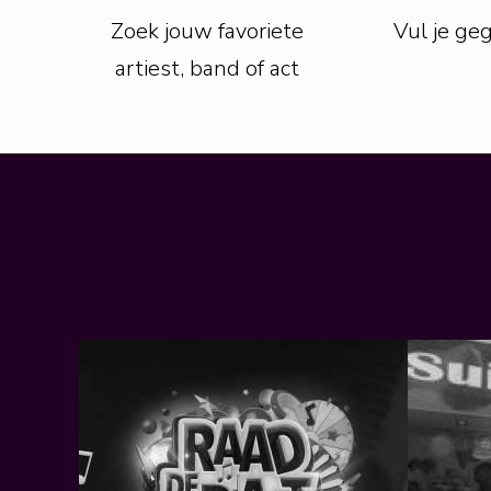
Zoek jouw favoriete
Vul je ge
artiest, band of act