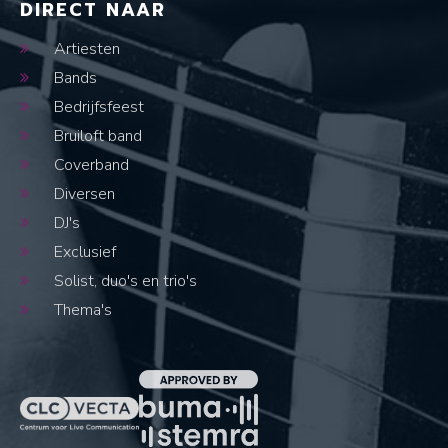
DIRECT NAAR
Artiesten
Bands
Bedrijfsfeest
Bruiloft band
Coverband
Diversen
DJ's
Exclusief
Solist, duo's en trio's
Thema's