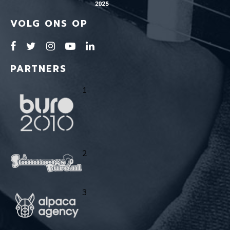
VOLG ONS OP
PARTNERS
1
2
3