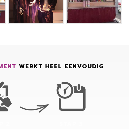
MENT
WERKT HEEL EENVOUDIG
P 2
STAP 3