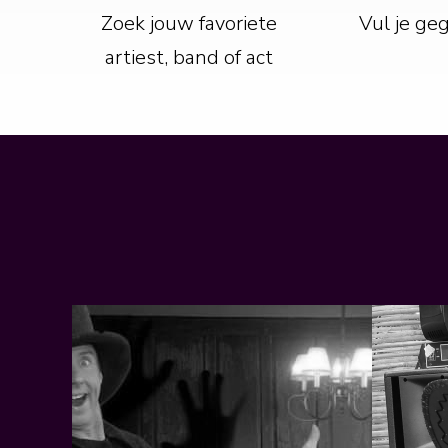
Zoek jouw favoriete
Vul je ge
artiest, band of act