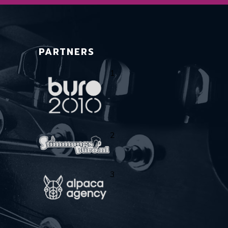
PARTNERS
1
2
3