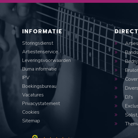
INFORMATIE
DIREC
Storingsdienst
Artie
Artiestenservice
Band
Leveringsvoorwaarden
Bedrij
Buma informatie
Bruilo
IPV
Cover
Boekingsbureau
Diver
Vacatures
DJ's
Privacystatement
Exclus
Cookies
Solist,
Sitemap
Thema