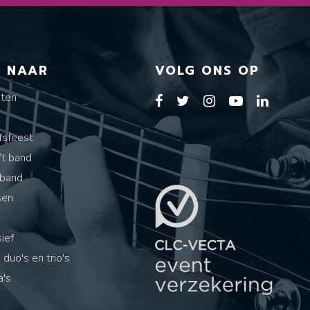
T NAAR
VOLG ONS OP
sten
s
fsfeest
ft band
band
sen
ief
 duo's en trio's
's