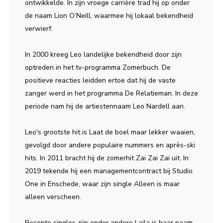
ontwikkelde. In zijn vroege carrière trad hij op onder
de naam Lion O’Neill, waarmee hij lokaal bekendheid
verwierf.
In 2000 kreeg Leo landelijke bekendheid door zijn
optreden in het tv-programma Zomerbuch. De
positieve reacties leidden ertoe dat hij de vaste
zanger werd in het programma De Relatieman. In deze
periode nam hij de artiestennaam Leo Nardell aan.
Leo's grootste hit is Laat de boel maar lekker waaien,
gevolgd door andere populaire nummers en après-ski
hits. In 2011 bracht hij de zomerhit Zai Zai Zai uit. In
2019 tekende hij een managementcontract bij Studio
One in Enschede, waar zijn single Alleen is maar
alleen verscheen.
Recente singles zijn onder andere Laila is haar naam,