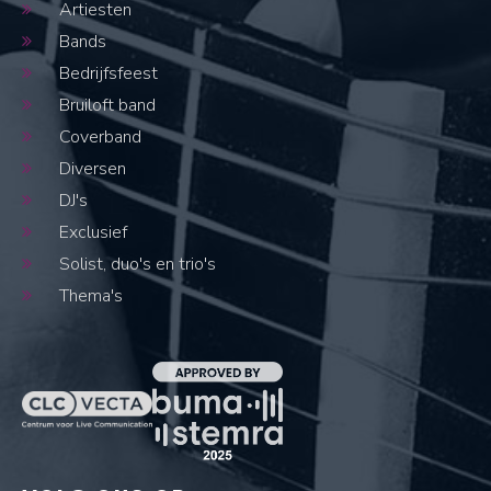
Artiesten
Bands
Bedrijfsfeest
Bruiloft band
Coverband
Diversen
DJ's
Exclusief
Solist, duo's en trio's
Thema's