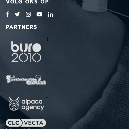
VOLG ONS OP
PARTNERS
1
2
3