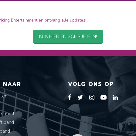
 Viking Entertainment en ontvang alle updates!
KLIK HIER EN SCHRIJF JE IN!
T NAAR
VOLG ONS OP
sten
s
fsfeest
ft band
band