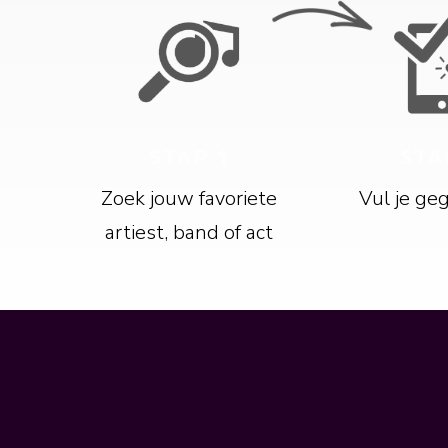
STAP 1
STA
Zoek jouw favoriete
Vul je ge
artiest, band of act