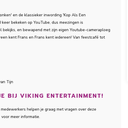
 Dronken' en de klassieker inwording 'Kop Als Een
00 keer bekeken op YouTube, dus meezingen is
veel bekijks, en bewapend met zijn eigen Youtube-cameraploeg
reen kent Frans en Frans kent iedereen! Van feestcafé tot
van Tijn
E BIJ VIKING ENTERTAINMENT!
ze medewerkers helpen je graag met vragen over deze
p voor meer informatie.