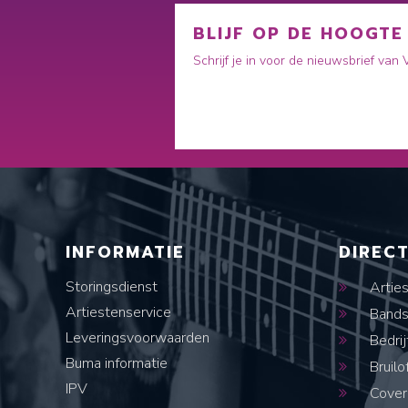
BLIJF OP DE HOOGTE
Schrijf je in voor de nieuwsbrief van
INFORMATIE
DIREC
Storingsdienst
Artie
Artiestenservice
Band
Leveringsvoorwaarden
Bedrij
Buma informatie
Bruilo
IPV
Cover