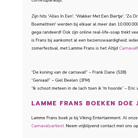
confettiparadijs.
Zijn hits 'Alles In Een', 'Wakker Met Een Biertje', 'Zo
Boemeltrein' werden bij elkaar al meer dan 10.000.0
gega randeerd! Ook zijn online real-life-soap trekt 
is Frans bij aankomst al een bezienswaardigheid; iede
zomerfestival, met Lamme Frans is het Altijd
Carnaval
!
“De koning van de carnaval!” – Frank Dane (538)
“Geniaal!” – Giel Beelen (3FM)
“Ik schoot meteen in de lach toen ik 'm hoorde” – Eric 
LAMME FRANS BOEKEN DOE J
Lamme Frans boek je bij Viking Entertainment. Al on
Carnavalsartiest
. Neem vrijblijvend contact met ons o