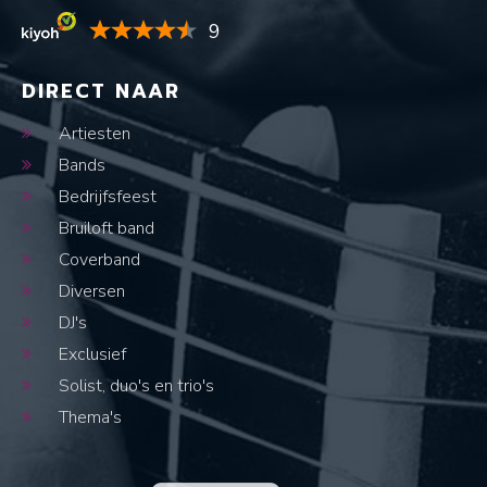
9
DIRECT NAAR
Artiesten
Bands
Bedrijfsfeest
Bruiloft band
Coverband
Diversen
DJ's
Exclusief
Solist, duo's en trio's
Thema's