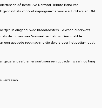
ndertussen dé beste live Normaal Tribute Band van
k geboekt als voor- of naprogramma voor o.a. Bökkers en Old
snoertjes in omgebouwde broodroosters. Gewoon olderwets
Zoals de muziek van Normaal bedoeld is. Geen gelikte
aar een geoliede rockmachine die dwars door het podium gaat
bar gegarandeerd en ervaart men een optreden waar nog lang
m verrassen.