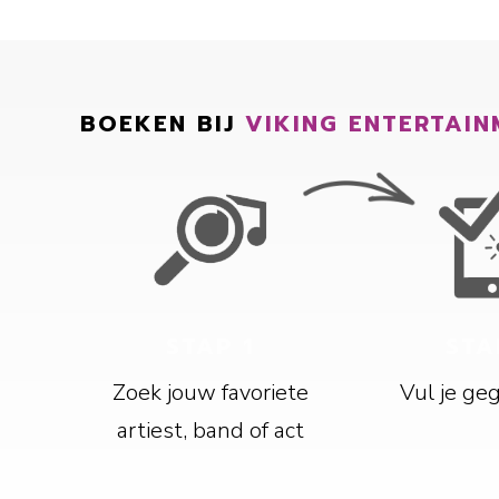
BOEKEN BIJ
VIKING ENTERTAIN
STAP 1
STA
Zoek jouw favoriete
Vul je ge
artiest, band of act