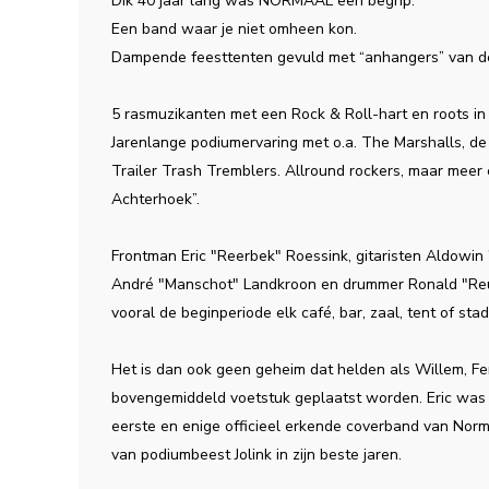
Dik 40 jaar lang was NORMAAL een begrip.
Een band waar je niet omheen kon.
Dampende feesttenten gevuld met “anhangers” van de
5 rasmuzikanten met een Rock & Roll-hart en roots in
Jarenlange podiumervaring met o.a. The Marshalls, 
Trailer Trash Tremblers. Allround rockers, maar meer
Achterhoek”.
Frontman Eric "Reerbek" Roessink, gitaristen Aldowin
André "Manschot" Landkroon en drummer Ronald "Reu
vooral de beginperiode elk café, bar, zaal, tent of st
Het is dan ook geen geheim dat helden als Willem, Fer
bovengemiddeld voetstuk geplaatst worden. Eric was 
eerste en enige officieel erkende coverband van Norm
van podiumbeest Jolink in zijn beste jaren.