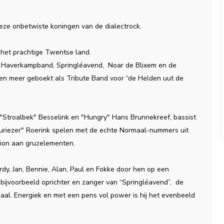
ze onbetwiste koningen van de dialectrock.
 het prachtige Twentse land.
de Haverkampband, Springléavend, Noar de Blixem en de
 en meer geboekt als Tribute Band voor “de Helden uut de
 "Stroalbek" Besselink en "Hungry" Hans Brunnekreef, bassist
riezer" Roerink spelen met de echte Normaal-nummers uit
adion aan gruzelementen.
dy, Jan, Bennie, Alan, Paul en Fokke door hen op een
bijvoorbeeld oprichter en zanger van “Springléavend”, de
aal. Energiek en met een pens vol power is hij het evenbeeld