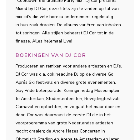
“Cooldown the ultimate Party mix”. Dj Cor presents,
Mixed by DJ Cor, deze titels zijn te vinden op tal van
mix cd’s die vele horeca ondernemers regelmatig
in hun zaak draaien. De albums variëren van inhaken
tot springen. Alle stijlen beheerst DJ Cor tot in de
finesse. Alles helemaal Live!
BOEKINGEN VAN DJ COR
Produceren en remixen voor andere artiesten en DJ’s.
DJ Cor was o.a. ook headline DJ op de diverse Go
Aprés Ski festivals en diverse grote evenementen.
Gay Pride botenparade. Koninginnedag Museumplein
te Amsterdam, Studentenfeesten, Bevrijdingfestivals,
Carnaval en optochten, en zo gaat het maar door en
door. Cor was daarnaast de eerste DJ die in het
voorprogramma van grote Nederlandse artiesten
mocht draaien; de Andre Hazes Concerten in
Olympisch Stadion en Arena te Amsterdam en later