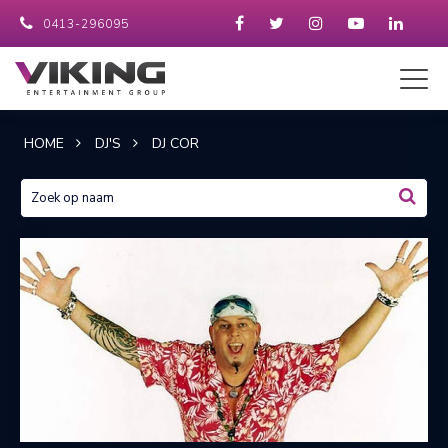
0413-296095
HOME
DJ'S
DJ COR