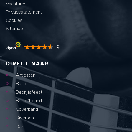
Vacatures
Privacystatement
Cookies
Sitemap
9
DIRECT NAAR
Artiesten
Bands
Bedrijfsfeest
Bruiloft band
Coverband
Diversen
DJ's