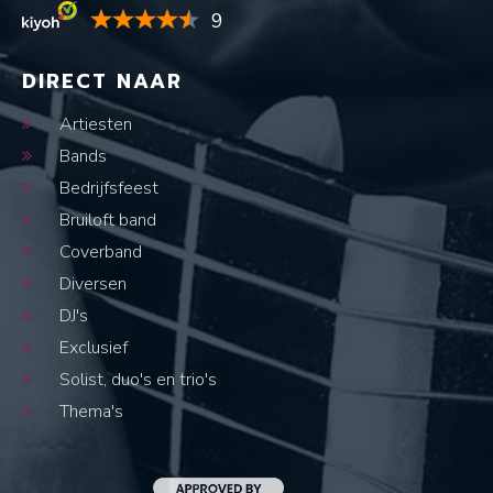
9
DIRECT NAAR
Artiesten
Bands
Bedrijfsfeest
Bruiloft band
Coverband
Diversen
DJ's
Exclusief
Solist, duo's en trio's
Thema's