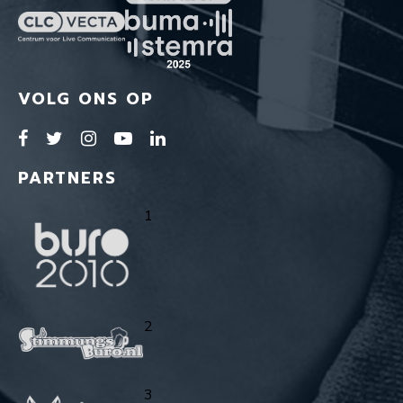
VOLG ONS OP
PARTNERS
1
2
3