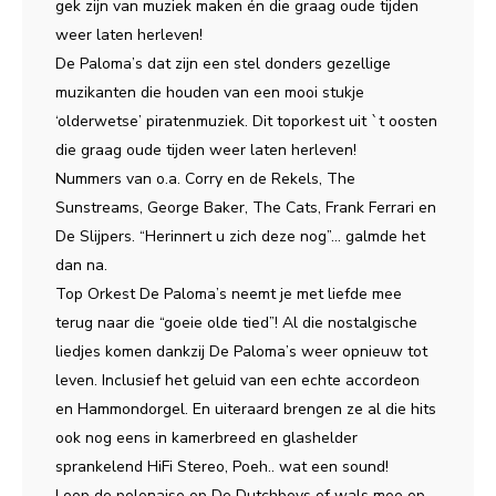
gek zijn van muziek maken én die graag oude tijden
weer laten herleven!
De Paloma’s dat zijn een stel donders gezellige
muzikanten die houden van een mooi stukje
‘olderwetse’ piratenmuziek. Dit toporkest uit `t oosten
die graag oude tijden weer laten herleven!
Nummers van o.a. Corry en de Rekels, The
Sunstreams, George Baker, The Cats, Frank Ferrari en
De Slijpers. “Herinnert u zich deze nog”… galmde het
dan na.
Top Orkest De Paloma’s neemt je met liefde mee
terug naar die “goeie olde tied”! Al die nostalgische
liedjes komen dankzij De Paloma’s weer opnieuw tot
leven. Inclusief het geluid van een echte accordeon
en Hammondorgel. En uiteraard brengen ze al die hits
ook nog eens in kamerbreed en glashelder
sprankelend HiFi Stereo, Poeh.. wat een sound!
Loop de polonaise op De Dutchboys of wals mee op