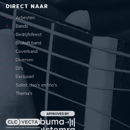
DIRECT NAAR
Artiesten
Bands
Bedrijfsfeest
Bruiloft band
Coverband
Diversen
DJ's
Exclusief
Solist, duo's en trio's
Thema's