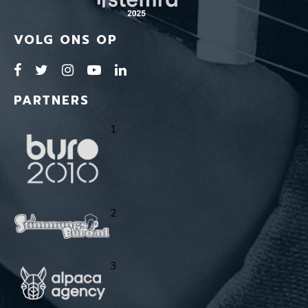
VOLG ONS OP
PARTNERS
1
2
3