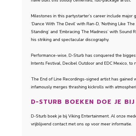
have built this solidly cemented, full-package artist.
Milestones in this partystarter’s career include major 
‘Dance With The Devil’ with Ran-D, ‘Nothing Like The
Standing’ and ‘Embracing The Madness’ with Sound Rus
his striking and spectacular discography.
Performance-wise, D-Sturb has conquered the bigges
Intents Festival, Decibel Outdoor and EDC Mexico, to
The End of Line Recordings-signed artist has gained 
infamously merges thrashing kickrolls with atmospheri
D-STURB BOEKEN DOE JE BIJ
D-Sturb boek je bij Viking Entertainment. Al onze me
vrijblijvend contact met ons op voor meer informatie.