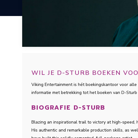
WIL JE D-STURB BOEKEN VO
Viking Entertainment is hét boekingskantoor voor alle 
informatie met betrekking tot het boeken van D-Stur
BIOGRAFIE D-STURB
Blazing an inspirational trail to victory at high-speed
His authentic and remarkable production skills, as we