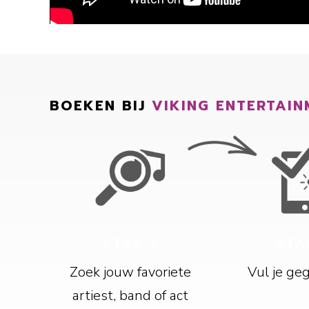
BOEKEN BIJ
VIKING ENTERTAIN
STAP 1
STA
Zoek jouw favoriete
Vul je ge
artiest, band of act