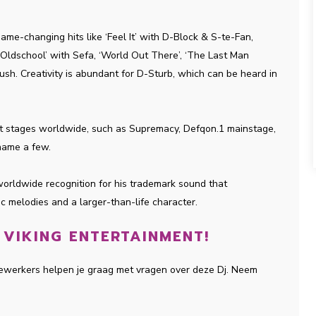
game-changing hits like ‘Feel It’ with D-Block & S-te-Fan,
 Oldschool’ with Sefa, ‘World Out There’, ‘The Last Man
h. Creativity is abundant for D-Sturb, which can be heard in
t stages worldwide, such as Supremacy, Defqon.1 mainstage,
 name a few.
worldwide recognition for his trademark sound that
c melodies and a larger-than-life character.
 VIKING ENTERTAINMENT!
dewerkers helpen je graag met vragen over deze Dj. Neem