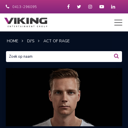
0413-296095
HOME
DJ'S
ACT OF RAGE