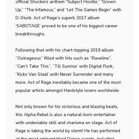
official Shockerz anthem “Subject Hostile,” “Grown
Up,” “The Infamous,” and “Let The Games Begin” with
D-Sturb. Act of Rage’s superb 2017 album
‘SABOTAGE’ proved to be one of his biggest career
breakthroughs.
Following that with his chart-topping 2019 album
‘’Outrageous’’ filled with hits such as ‘’Raveline’’,
‘’Can’t Take This’’, ‘’Till Sunrise’ with Digital Punk,
‘’Kicks Van Staal’ with Never Surrender and many
more. Act of Rage inevitably became one of the most
popular artists amongst Hardstyle lovers worldwide.
Not only known for his victorious and blazing beats,
this Alpha Rebel is also a natural-born entertainer
with undeniable skill and charisma on stage. Act of
Rage is taking the world by storm! He has performed
at the most eminent Hard Dance events, including