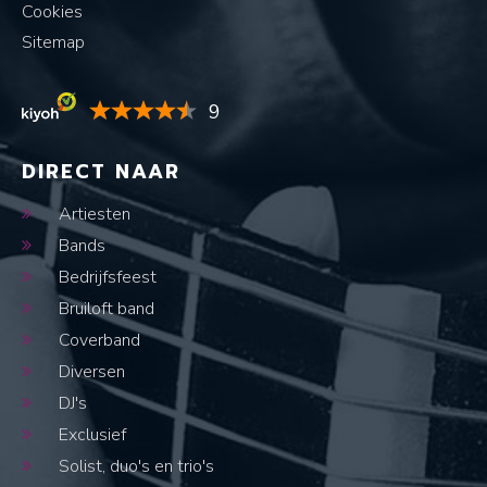
Cookies
Sitemap
9
DIRECT NAAR
Artiesten
Bands
Bedrijfsfeest
Bruiloft band
Coverband
Diversen
DJ's
Exclusief
Solist, duo's en trio's