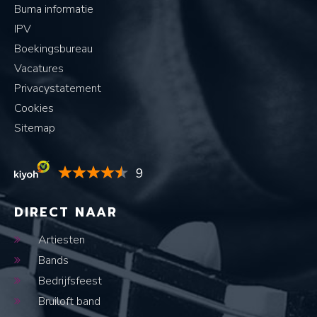
Buma informatie
IPV
Boekingsbureau
Vacatures
Privacystatement
Cookies
Sitemap
9
DIRECT NAAR
Artiesten
Bands
Bedrijfsfeest
Bruiloft band