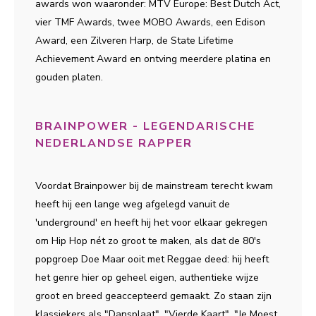
awards won waaronder: MTV Europe: Best Dutch Act,
vier TMF Awards, twee MOBO Awards, een Edison
Award, een Zilveren Harp, de State Lifetime
Achievement Award en ontving meerdere platina en
gouden platen.
BRAINPOWER - LEGENDARISCHE
NEDERLANDSE RAPPER
Voordat Brainpower bij de mainstream terecht kwam
heeft hij een lange weg afgelegd vanuit de
'underground' en heeft hij het voor elkaar gekregen
om Hip Hop nét zo groot te maken, als dat de 80's
popgroep Doe Maar ooit met Reggae deed: hij heeft
het genre hier op geheel eigen, authentieke wijze
groot en breed geaccepteerd gemaakt. Zo staan zijn
klassiekers als "Dansplaat", "Vierde Kaart", "Je Moest