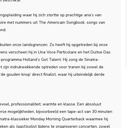
m beschikte.
gopleiding waar hij zich stortte op prachtige aria’s van
rtoire met nummers uit The Americain Songbook: songs van
ond.
 buiten onze landsgrenzen. Zo heeft hij opgetreden bij onze
evens verscheen hij in Una Voce Particolare en het Duitse Das
4-programma Holland’s Got Talent. Hij zong de Sinatra-
 zijn indrukwekkende optreden voor tranen bij zowel de
de gouden knop’ direct finalist, waar hij uiteindelijk derde
evoel, professionaliteit, warmte en klasse. Een absoluut
erse mogelijkheden, bijvoorbeeld een tape-act van 30 minuten
Sinatra-klassieker Monday Morning Quarterback waarmee hij
eken als (gast)solist tijdens te organiseren concerten, zowel