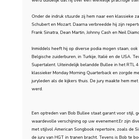
werd duidelijk dat hij over een werkelijk prachtige ste
Onder de indruk stuurde zij hem naar een klassieke zan
Schubert en Mozart. Daarna verbreedde hij zijn repe
Frank Sinatra, Dean Martin, Johnny Cash en Neil Diam
Inmiddels heeft hij op diverse podia mogen staan, ook
Belgische zuiderburen, in Turkije, Italië en de USA. T
Supertalent. Uiteindelijk belandde Bullee in het RTL 
klassieker Monday Morning Quarterback en zorgde met
juryleden als de kijkers thuis. De jury maakte hem met ‘
werd.
Een optreden van Bob Bullee staat garant voor stijl, g
waardevolle verschijning op uw evenement.Er zijn div
met stijlvol American Songbook repertoire, zoals de 
de jury van HGT in tranen bracht. Tevens is Bob te bo