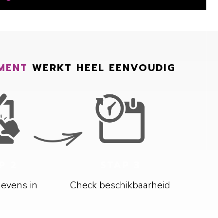
MENT
WERKT HEEL EENVOUDIG
P 2
STAP 3
gevens in
Check beschikbaarheid