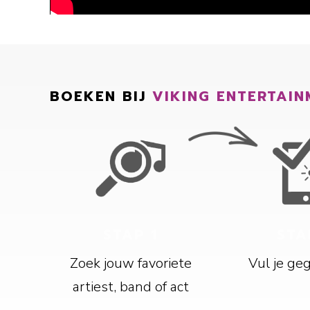
BOEKEN BIJ
VIKING ENTERTAIN
STAP 1
STA
Zoek jouw favoriete
Vul je ge
artiest, band of act