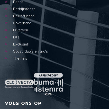
Bands
Bedrijfsfeest
Bruiloft band
Coverband
Diversen
DJ's
Exclusief
Solist, duo's en trio's
Thema's
VOLG ONS OP