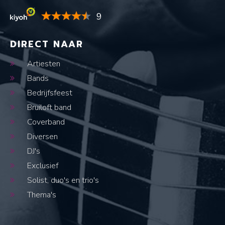
9
DIRECT NAAR
Artiesten
Bands
Bedrijfsfeest
Bruiloft band
Coverband
Diversen
DJ's
Exclusief
Solist, duo's en trio's
Thema's