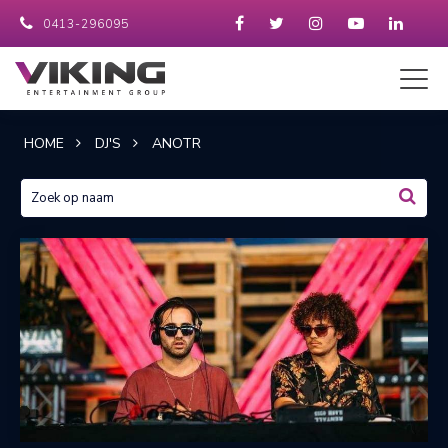
0413-296095
HOME
DJ'S
ANOTR