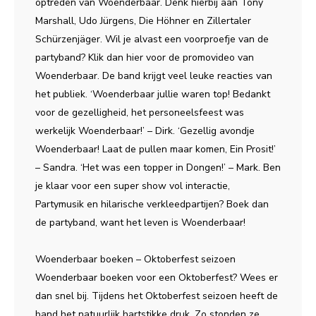
optreden van Woenderbaar. Denk hierbij aan Tony
Marshall, Udo Jürgens, Die Höhner en Zillertaler
Schürzenjäger. Wil je alvast een voorproefje van de
partyband? Klik dan hier voor de promovideo van
Woenderbaar. De band krijgt veel leuke reacties van
het publiek. ‘Woenderbaar jullie waren top! Bedankt
voor de gezelligheid, het personeelsfeest was
werkelijk Woenderbaar!’ – Dirk. ‘Gezellig avondje
Woenderbaar! Laat de pullen maar komen, Ein Prosit!’
– Sandra. ‘Het was een topper in Dongen!’ – Mark. Ben
je klaar voor een super show vol interactie,
Partymusik en hilarische verkleedpartijen? Boek dan
de partyband, want het leven is Woenderbaar!
Woenderbaar boeken – Oktoberfest seizoen
Woenderbaar boeken voor een Oktoberfest? Wees er
dan snel bij. Tijdens het Oktoberfest seizoen heeft de
band het natuurlijk hartstikke druk. Zo stonden ze