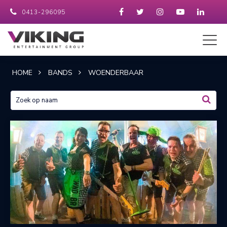
0413-296095
HOME
BANDS
WOENDERBAAR