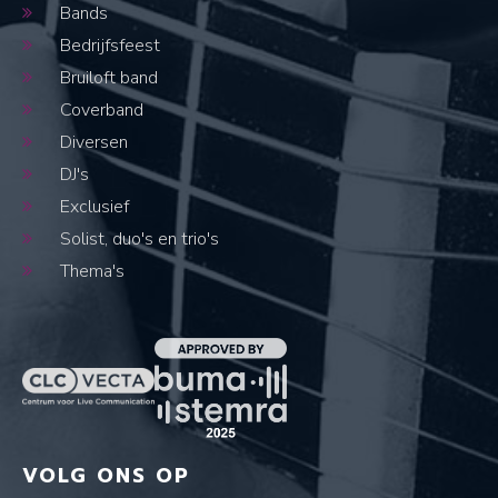
Bands
Bedrijfsfeest
Bruiloft band
Coverband
Diversen
DJ's
Exclusief
Solist, duo's en trio's
Thema's
VOLG ONS OP