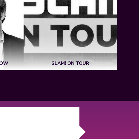
HOW
SLAM! ON TOUR
MA