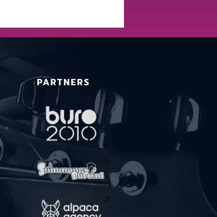
PARTNERS
1
2
3