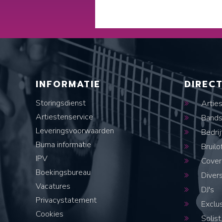
INFORMATIE
DIREC
Storingsdienst
Artie
Artiestenservice
Band
Leveringsvoorwaarden
Bedrij
Buma informatie
Bruilo
IPV
Cover
Boekingsbureau
Diver
Vacatures
DJ's
Privacystatement
Exclus
Cookies
Solist,