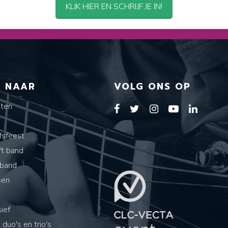
KLIK HIER EN SCHRIJF JE IN!
T NAAR
VOLG ONS OP
sten
s
fsfeest
ft band
band
sen
ief
 duo's en trio's