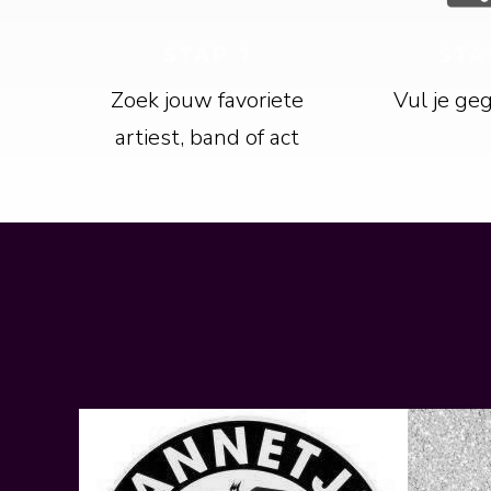
STAP 1
STA
Zoek jouw favoriete
Vul je ge
artiest, band of act