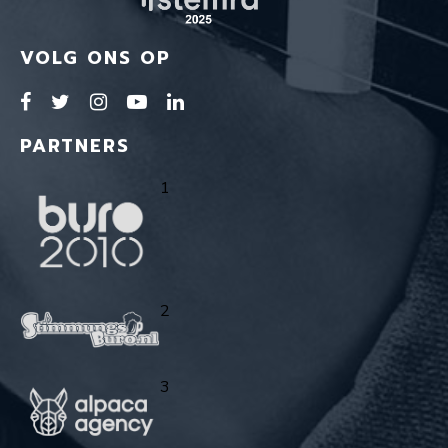
VOLG ONS OP
PARTNERS
1
2
3