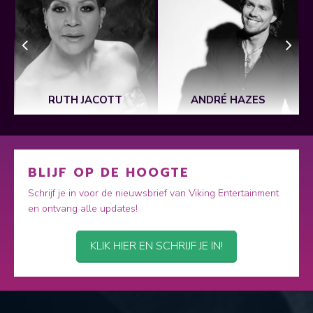
RUTH JACOTT
ANDRÉ HAZES
BLIJF OP DE HOOGTE
Schrijf je in voor de nieuwsbrief van Viking Entertainment
en ontvang alle updates!
KLIK HIER EN SCHRIJF JE IN!