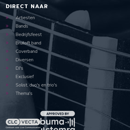
DIRECT NAAR
Artiesten
Bands
Bedrijfsfeest
Bruiloft band
Coverband
Diversen
DJ's
Exclusief
Solist, duo's en trio's
Thema's