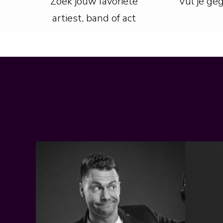
Zoek jouw favoriete
Vul je ge
artiest, band of act