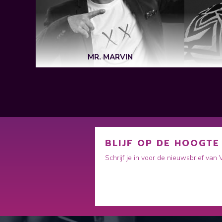
BOER
VE
MR. MARVIN
BLIJF OP DE HOOGTE
Schrijf je in voor de nieuwsbrief van