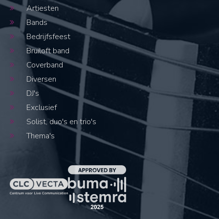
Artiesten
Bands
Bedrijfsfeest
Bruiloft band
Coverband
Diversen
DJ's
Exclusief
Solist, duo's en trio's
Thema's