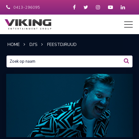
0413-296095
HOME
DJ'S
FEESTDJRUUD