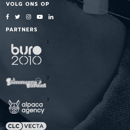
VOLG ONS OP
PARTNERS
1
2
3