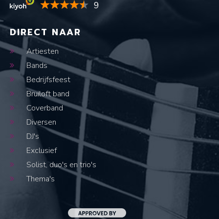
9
DIRECT NAAR
Artiesten
Bands
Bedrijfsfeest
Bruiloft band
Coverband
Diversen
DJ's
Exclusief
Solist, duo's en trio's
Thema's