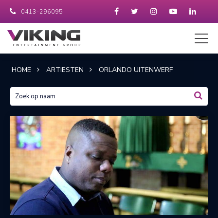
0413-296095
HOME
ARTIESTEN
ORLANDO UITENWERF