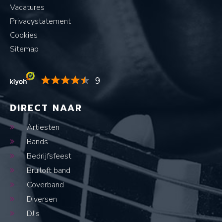
Vacatures
Privacystatement
Cookies
Sitemap
9
DIRECT NAAR
Artiesten
Bands
Bedrijfsfeest
Bruiloft band
Coverband
Diversen
DJ's