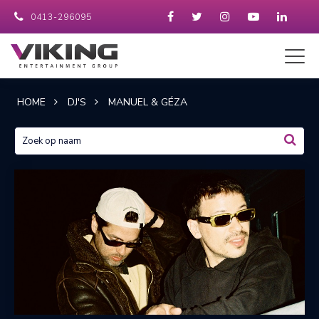
0413-296095
HOME
DJ'S
MANUEL & GÉZA