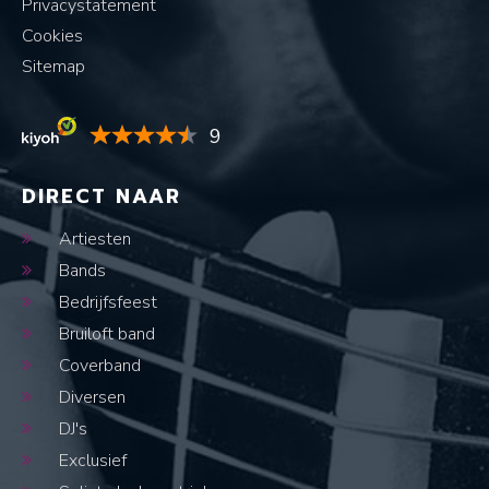
Privacystatement
Cookies
Sitemap
9
DIRECT NAAR
Artiesten
Bands
Bedrijfsfeest
Bruiloft band
Coverband
Diversen
DJ's
Exclusief