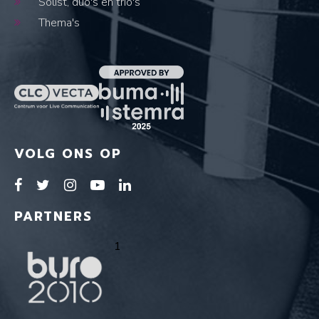
Solist, duo's en trio's
Thema's
VOLG ONS OP
PARTNERS
1