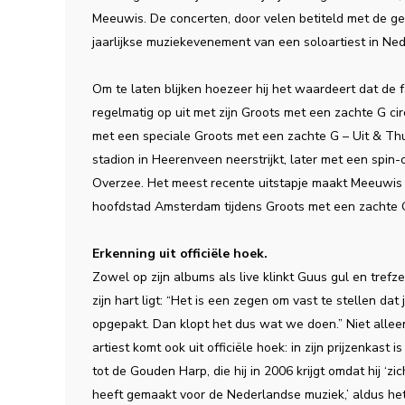
Meeuwis. De concerten, door velen betiteld met de ge
jaarlijkse muziekevenement van een soloartiest in Ned
Om te laten blijken hoezeer hij het waardeert dat de 
regelmatig op uit met zijn Groots met een zachte G ci
met een speciale Groots met een zachte G – Uit & Thu
stadion in Heerenveen neerstrijkt, later met een spi
Overzee. Het meest recente uitstapje maakt Meeuwis 
hoofdstad Amsterdam tijdens Groots met een zachte G
Erkenning uit officiële hoek.
Zowel op zijn albums als live klinkt Guus gul en trefz
zijn hart ligt: “Het is een zegen om vast te stellen d
opgepakt. Dan klopt het dus wat we doen.” Niet allee
artiest komt ook uit officiële hoek: in zijn prijzenkast
tot de Gouden Harp, die hij in 2006 krijgt omdat hij ‘zic
heeft gemaakt voor de Nederlandse muziek,’ aldus het l