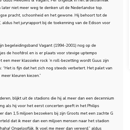
ie Guus Meeuwis & Vagant. Per ongeluk in het artiestenvak
n later niet meer weg te denken uit de Nederlandse top.
gse pracht, schoonheid en het gewone. Hij behoort tot de
 aldus het juryrapport bij de toekenning van de Edison voor
 zijn begeleidingsband Vagant (1994-2001) nog op de
djes de hoofdrol en is er plaats voor stevige uptempo
een meer klassieke rock ’n roll-bezetting wordt Guus zijn
 “Het is fijn dat het zich nog steeds verbetert. Het palet van
ds meer kleuren kiezen.”
ren, blijkt uit de stadions die hij al meer dan een decennium
g als hij voor het eerst concerten geeft in het Philips
er dan 1,5 miljoen bezoekers bij zijn Groots met een zachte G
rteld dat ik meer dan een miljoen mensen naar het stadion
 haha! Ongelooflijk. Ik voel me meer dan vereerd.” aldus