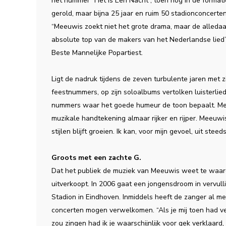
het nummer “Het Is Een Nacht”, toen nog in de format
gerold, maar bijna 25 jaar en ruim 50 stadionconcerte
“Meeuwis zoekt niet het grote drama, maar de alledaa
absolute top van de makers van het Nederlandse lied”,
Beste Mannelijke Popartiest.
Ligt de nadruk tijdens de zeven turbulente jaren met
feestnummers, op zijn soloalbums vertolken luisterlie
nummers waar het goede humeur de toon bepaalt. Met 
muzikale handtekening almaar rijker en rijper. Meeuwis:
stijlen blijft groeien. Ik kan, voor mijn gevoel, uit stee
Groots met een zachte G.
Dat het publiek de muziek van Meeuwis weet te waarde
uitverkoopt. In 2006 gaat een jongensdroom in vervullin
Stadion in Eindhoven. Inmiddels heeft de zanger al me
concerten mogen verwelkomen. “Als je mij toen had ve
zou zingen had ik je waarschijnlijk voor gek verklaard,