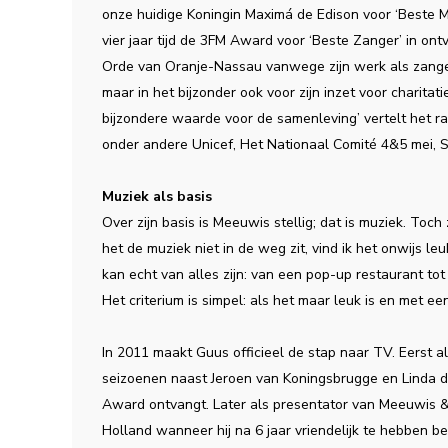
onze huidige Koningin Maximá de Edison voor ‘Beste M
vier jaar tijd de 3FM Award voor ‘Beste Zanger’ in on
Orde van Oranje-Nassau vanwege zijn werk als zanger
maar in het bijzonder ook voor zijn inzet voor charitatie
bijzondere waarde voor de samenleving’ vertelt het r
onder andere Unicef, Het Nationaal Comité 4&5 mei, S
Muziek als basis
Over zijn basis is Meeuwis stellig; dat is muziek. To
het de muziek niet in de weg zit, vind ik het onwijs le
kan echt van alles zijn: van een pop-up restaurant to
Het criterium is simpel: als het maar leuk is en met e
In 2011 maakt Guus officieel de stap naar TV. Eerst al
seizoenen naast Jeroen van Koningsbrugge en Linda de 
Award ontvangt. Later als presentator van Meeuwis &
Holland wanneer hij na 6 jaar vriendelijk te hebben b