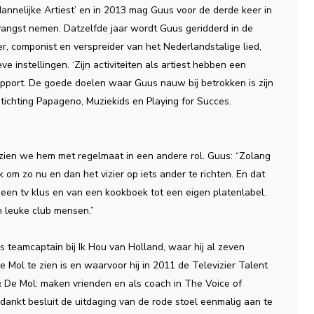
annelijke Artiest’ en in 2013 mag Guus voor de derde keer in
tvangst nemen. Datzelfde jaar wordt Guus geridderd in de
, componist en verspreider van het Nederlandstalige lied,
ve instellingen. ‘Zijn activiteiten als artiest hebben een
apport. De goede doelen waar Guus nauw bij betrokken is zijn
tichting Papageno, Muziekids en Playing for Succes.
ch zien we hem met regelmaat in een andere rol. Guus: “Zolang
uk om zo nu en dan het vizier op iets ander te richten. En dat
t een tv klus en van een kookboek tot een eigen platenlabel.
en leuke club mensen.”
s teamcaptain bij Ik Hou van Holland, waar hij al zeven
Mol te zien is en waarvoor hij in 2011 de Televizier Talent
 De Mol: maken vrienden en als coach in The Voice of
edankt besluit de uitdaging van de rode stoel eenmalig aan te