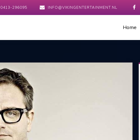
0413-296095
INFO@VIKINGENTERTAINMENT.NL
Home