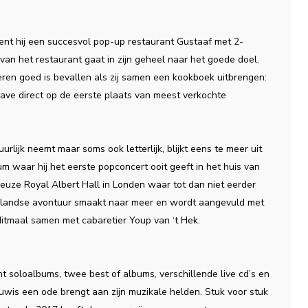
opent hij een succesvol pop-up restaurant Gustaaf met 2-
an het restaurant gaat in zijn geheel naar het goede doel.
eren goed is bevallen als zij samen een kookboek uitbrengen:
ave direct op de eerste plaats van meest verkochte
urlijk neemt maar soms ook letterlijk, blijkt eens te meer uit
m waar hij het eerste popconcert ooit geeft in het huis van
euze Royal Albert Hall in Londen waar tot dan niet eerder
tenlandse avontuur smaakt naar meer en wordt aangevuld met
 ditmaal samen met cabaretier Youp van ‘t Hek.
ht soloalbums, twee best of albums, verschillende live cd’s en
is een ode brengt aan zijn muzikale helden. Stuk voor stuk