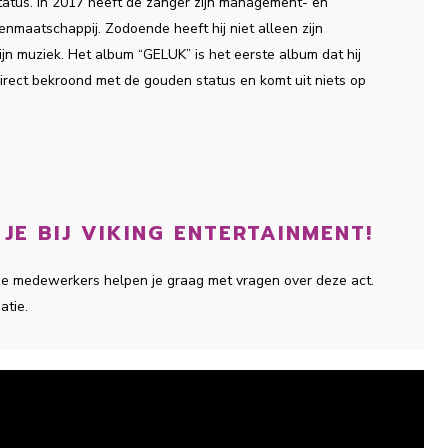
tatus. In 2017 heeft de zanger zijn management- en
nmaatschappij. Zodoende heeft hij niet alleen zijn
ijn muziek. Het album “GELUK” is het eerste album dat hij
direct bekroond met de gouden status en komt uit niets op
E BIJ VIKING ENTERTAINMENT!
nze medewerkers helpen je graag met vragen over deze act.
atie.