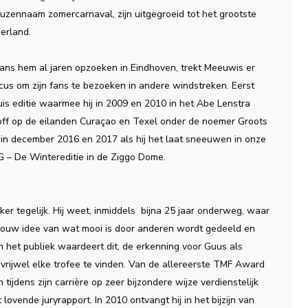
uzennaam zomercarnaval, zijn uitgegroeid tot het grootste
erland.
fans hem al jaren opzoeken in Eindhoven, trekt Meeuwis er
rcus om zijn fans te bezoeken in andere windstreken. Eerst
is editie waarmee hij in 2009 en 2010 in het Abe Lenstra
n-off op de eilanden Curaçao en Texel onder de noemer Groots
in december 2016 en 2017 als hij het laat sneeuwen in onze
 – De Wintereditie in de Ziggo Dome.
eker tegelijk. Hij weet, inmiddels bijna 25 jaar onderweg, waar
at jouw idee van wat mooi is door anderen wordt gedeeld en
n het publiek waardeert dit, de erkenning voor Guus als
 is vrijwel elke trofee te vinden. Van de allereerste TMF Award
h tijdens zijn carrière op zeer bijzondere wijze verdienstelijk
ovende juryrapport. In 2010 ontvangt hij in het bijzijn van