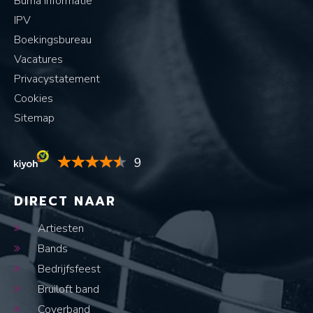
Buma informatie
IPV
Boekingsbureau
Vacatures
Privacystatement
Cookies
Sitemap
9
DIRECT NAAR
Artiesten
Bands
Bedrijfsfeest
Bruiloft band
Coverband