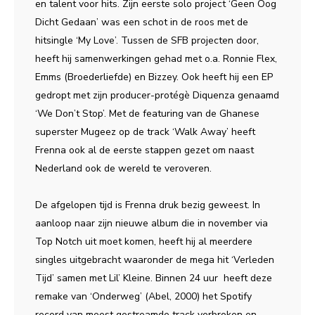
en talent voor hits. Zijn eerste solo project ‘Geen Oog
Dicht Gedaan’ was een schot in de roos met de
hitsingle ‘My Love’. Tussen de SFB projecten door,
heeft hij samenwerkingen gehad met o.a. Ronnie Flex,
Emms (Broederliefde) en Bizzey. Ook heeft hij een EP
gedropt met zijn producer-protégè Diquenza genaamd
‘We Don’t Stop’. Met de featuring van de Ghanese
superster Mugeez op de track ‘Walk Away’ heeft
Frenna ook al de eerste stappen gezet om naast
Nederland ook de wereld te veroveren.
De afgelopen tijd is Frenna druk bezig geweest. In
aanloop naar zijn nieuwe album die in november via
Top Notch uit moet komen, heeft hij al meerdere
singles uitgebracht waaronder de mega hit ‘Verleden
Tijd’ samen met Lil’ Kleine. Binnen 24 uur heeft deze
remake van ‘Onderweg’ (Abel, 2000) het Spotify
record van meest gestreamde track verbroken en