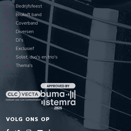
Bedrijfsfeest
Bruiloft band
Coverband
Diversen
DJ's
Exclusief
Solist, duo's en trio's
Thema's
VOLG ONS OP