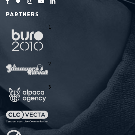
PARTNERS
1
2
3