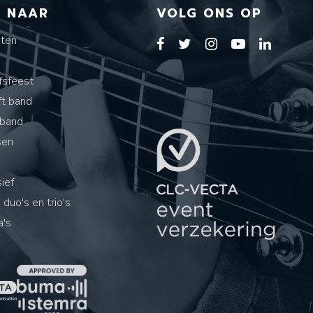
T NAAR
VOLG ONS OP
sten
s
fsfeest
ft band
band
sen
ief
 duo's en trio's
's