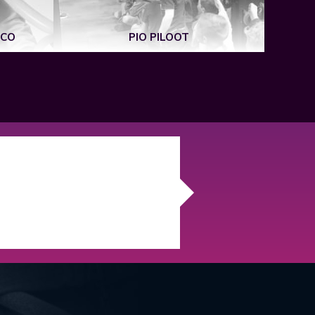
ICO
PIO PILOOT
R