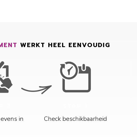
MENT
WERKT HEEL EENVOUDIG
P 2
STAP 3
gevens in
Check beschikbaarheid