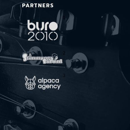
PARTNERS
1
2
3