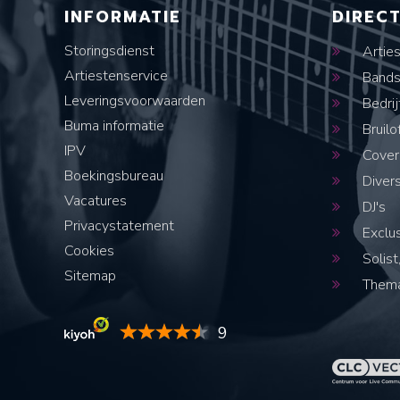
INFORMATIE
DIREC
Storingsdienst
Artie
Artiestenservice
Band
Leveringsvoorwaarden
Bedrij
Buma informatie
Bruilo
IPV
Cover
Boekingsbureau
Diver
Vacatures
DJ's
Privacystatement
Exclus
Cookies
Solist,
Sitemap
Thema
9