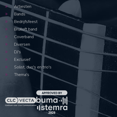
Artiesten
Bands
Bedrijfsfeest
Bruiloft band
Coverband
Diversen
DJ's
Exclusief
Solist, duo's en trio's
Thema's