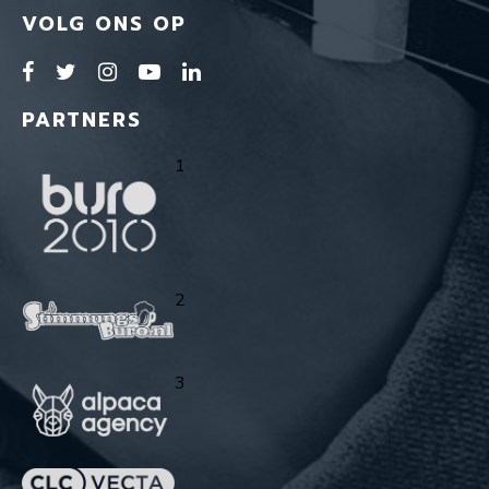
VOLG ONS OP
PARTNERS
1
2
3