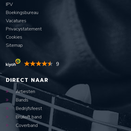
IPV
Boekingsbureau
Vacatures
Privacystatement
Cookies
Sitemap
9
DIRECT NAAR
Artiesten
Bands
Bedrijfsfeest
Bruiloft band
Coverband