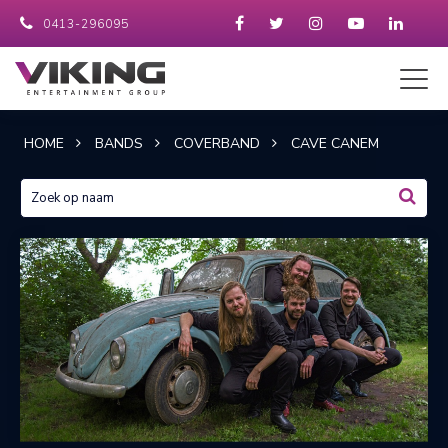
0413-296095
HOME
BANDS
COVERBAND
CAVE CANEM