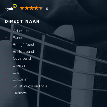
9
DIRECT NAAR
Artiesten
Bands
Bedrijfsfeest
Bruiloft band
Coverband
Diversen
DJ's
Exclusief
Solist, duo's en trio's
Thema's