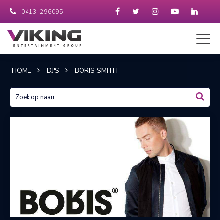
0413-296095
HOME
DJ'S
BORIS SMITH