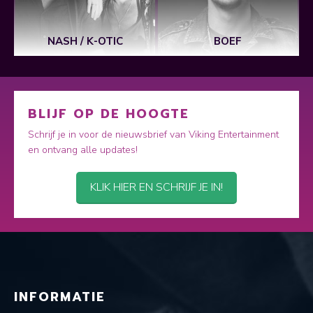
T
NASH / K-OTIC
BOEF
BLIJF OP DE HOOGTE
Schrijf je in voor de nieuwsbrief van Viking Entertainment
en ontvang alle updates!
KLIK HIER EN SCHRIJF JE IN!
INFORMATIE