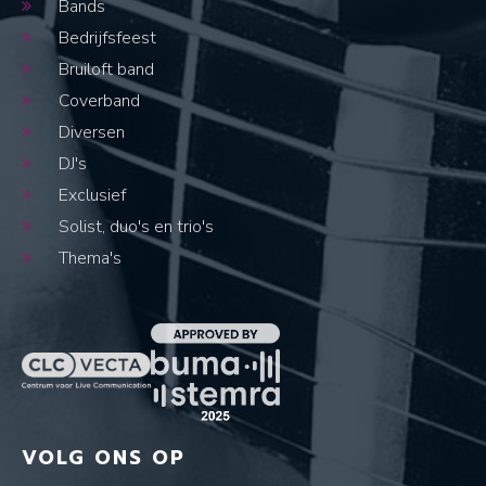
Bands
Bedrijfsfeest
Bruiloft band
Coverband
Diversen
DJ's
Exclusief
Solist, duo's en trio's
Thema's
VOLG ONS OP