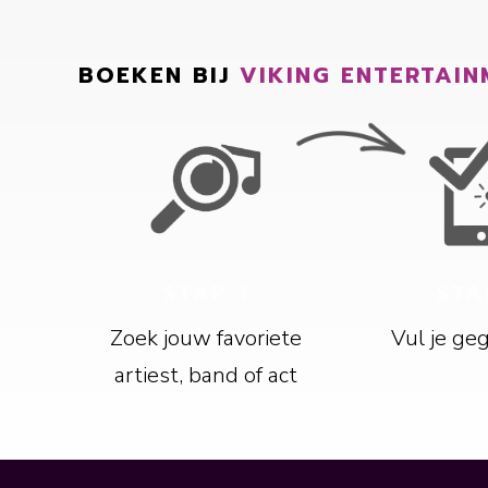
BOEKEN BIJ
VIKING ENTERTAIN
STAP 1
STA
Zoek jouw favoriete
Vul je ge
artiest, band of act