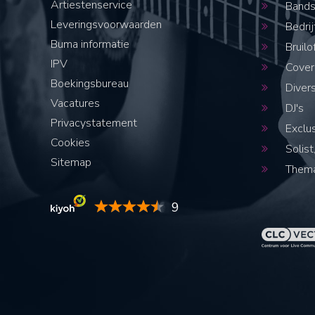
Artiestenservice
Band
Leveringsvoorwaarden
Bedrij
Buma informatie
Bruilo
IPV
Cover
Boekingsbureau
Diver
Vacatures
DJ's
Privacystatement
Exclus
Cookies
Solist,
Sitemap
Thema
9