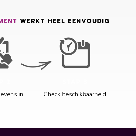
MENT
WERKT HEEL EENVOUDIG
P 2
STAP 3
gevens in
Check beschikbaarheid