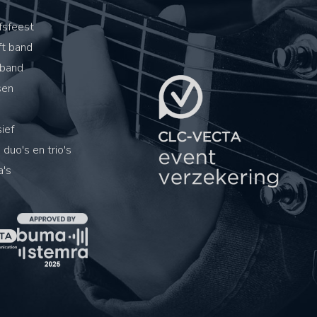
s
fsfeest
ft band
band
sen
ief
 duo's en trio's
's