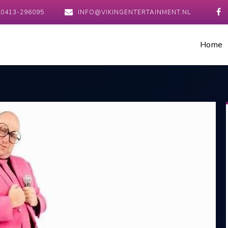
0413-296095
INFO@VIKINGENTERTAINMENT.NL
Home