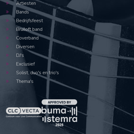
Artiesten
Bands
Bedrijfsfeest
Bruiloft band
Coverband
Diversen
DJ's
Exclusief
Solist, duo's en trio's
Thema's