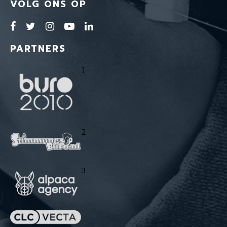
VOLG ONS OP
PARTNERS
1
2
3