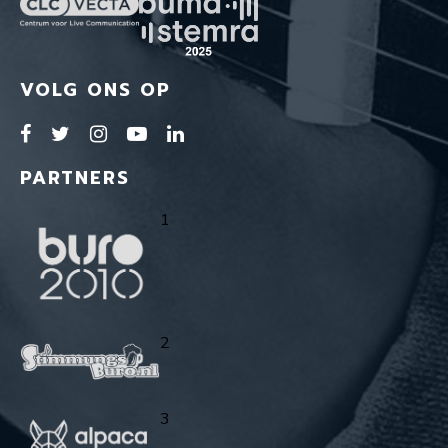
VOLG ONS OP
PARTNERS
1
2
3