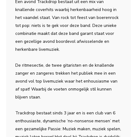
Een avond Trackdrop bestaat uit een mix van
knallende coverhits waarbij herkenbaarheid hoog in
het vaandel staat. Van rock tot feest van boerenrock
tot pop: niets is te gek voor deze band. Deze unieke
combinatie maakt dat deze band garant staat voor
een gezellige avond boordevol afwisselende en
herkenbare livemuziek.
De ritmesectie, de twee gitaristen en de knallende
zanger en zangeres trekken het publiek mee in een
avond vol top livemuziek waar het enhousiasme van
af spat! Waarbij de voeten onmogelijk stil kunnen
blijven staan.
Trackdrop bestaat sinds 3 jaar en is een club van 6
enthousiaste, dynamische ‘no-nonsense mensen’ met
een gezamelijke Passie: Muziek maken, muziek spelen,
muziek laten horen! Het doel bij Trackdrop is duidelijk: