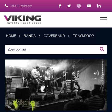
0413-296095
HOME
BANDS
COVERBAND
TRACKDROP