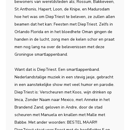
bewoners van wereldsteden als; Rossum, Bakkeveen,
St Anthonis, Hapert, Loon, de Knipe, en Madurodam
hoe het was om DiepTriest te beleven, ze zullen allen
beamen dat het kan: Feesten met DiepTriest. Zelfs in
Orlando Florida en in het bloedhete Oman gingen de
handen in de lucht, zong men de kelen schor en praat
men nog lang na over de belevenissen met deze
Groningse smartlappenband.
Want dat is DiepTriest. Een smartlappenband.
Nederlandstalige muziek in een stevig jasje, gebracht
in een aanstekelijke show met veel humor en parodie.
DiepTriest is: Verscheuren met Koos, wijn drinken op
Imca, Zonder Naam naar Mexico, met Anneke in het
Brandend Zand, geloven in Andre, door de stad
scheuren met Manuela en knallen met Malle met
Babbe. Met ander woorden: BESTEL MAAR!!!
DiepTriest staat voor Feest met de hoofdletter F en