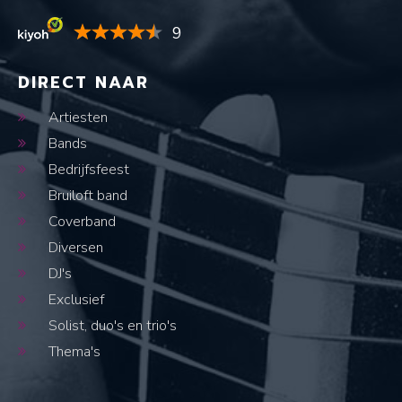
9
DIRECT NAAR
Artiesten
Bands
Bedrijfsfeest
Bruiloft band
Coverband
Diversen
DJ's
Exclusief
Solist, duo's en trio's
Thema's