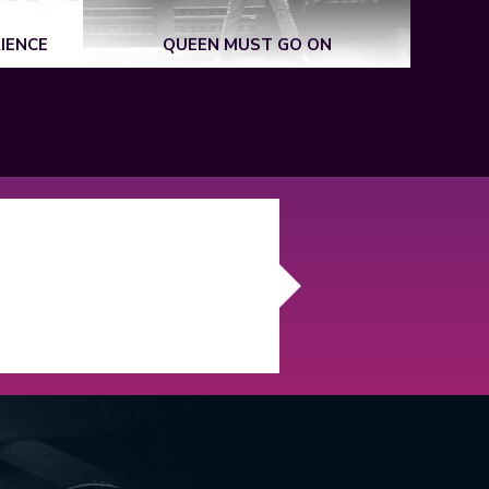
THE CH
IENCE
QUEEN MUST GO ON