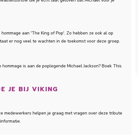
 kwaliteitsshow die je echt laat geloven dat Michael voor je
ke hommage aan 'The King of Pop'. Zo hebben ze ook al op
staat er nog veel te wachten in de toekomst voor deze groep.
ge hommage is aan de poplegende Michael Jackson? Boek This
E JE BIJ VIKING
onze medewerkers helpen je graag met vragen over deze tribute
informatie.