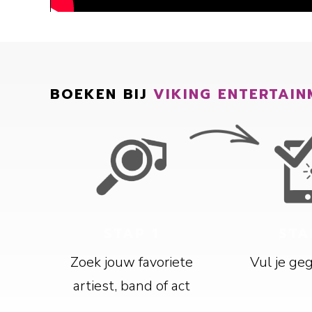
BOEKEN BIJ
VIKING ENTERTAIN
STAP 1
STA
Zoek jouw favoriete
Vul je ge
artiest, band of act