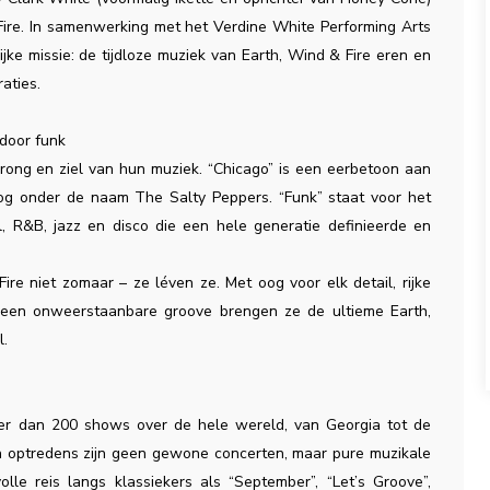
Fire. In samenwerking met het Verdine White Performing Arts
jke missie: de tijdloze muziek van Earth, Wind & Fire eren en
aties.
 door funk
ong en ziel van hun muziek. “Chicago” is een eerbetoon aan
og onder de naam The Salty Peppers. “Funk” staat voor het
 R&B, jazz en disco die een hele generatie definieerde en
re niet zomaar – ze léven ze. Met oog voor elk detail, rijke
 een onweerstaanbare groove brengen ze de ultieme Earth,
l.
meer dan 200 shows over de hele wereld, van Georgia tot de
un optredens zijn geen gewone concerten, maar pure muzikale
e reis langs klassiekers als “September”, “Let’s Groove”,