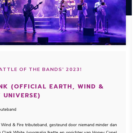
ATTLE OF THE BANDS' 2023!
NK (OFFICIAL EARTH, WIND &
Y UNIVERSE)
ibuteband
, Wind & Fire tributeband, gesteund door niemand minder dan
y Clark White (voormalig Ikette en oprichter van Honey Cone)