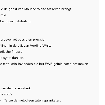
ie de geest van Maurice White tot leven brengt.
rgie.
e podiumuitstraling.
roove, vol passie en precisie.
ijnen in de stijl van Verdine White.
odische finesse.
ke synthklanken.
ie met Latin-invloeden die het EWF-geluid compleet maken.
 van de blazersklank.
e solo’s.
riffs die de melodieën laten sprankelen.