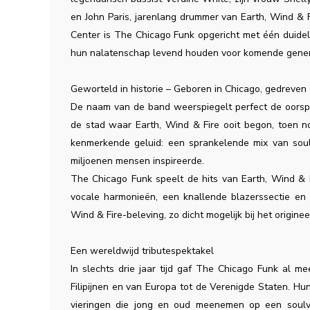
en John Paris, jarenlang drummer van Earth, Wind & 
Center is The Chicago Funk opgericht met één duideli
hun nalatenschap levend houden voor komende gener
Geworteld in historie – Geboren in Chicago, gedreven
De naam van de band weerspiegelt perfect de oorspr
de stad waar Earth, Wind & Fire ooit begon, toen n
kenmerkende geluid: een sprankelende mix van soul,
miljoenen mensen inspireerde.
The Chicago Funk speelt de hits van Earth, Wind & Fi
vocale harmonieën, een knallende blazerssectie en
Wind & Fire-beleving, zo dicht mogelijk bij het originee
Een wereldwijd tributespektakel
In slechts drie jaar tijd gaf The Chicago Funk al 
Filipijnen en van Europa tot de Verenigde Staten. H
vieringen die jong en oud meenemen op een soulvoll