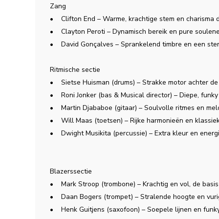
Zang
• Clifton End – Warme, krachtige stem en charisma d
• Clayton Peroti – Dynamisch bereik en pure soulene
• David Gonçalves – Sprankelend timbre en een sterk
Ritmische sectie
• Sietse Huisman (drums) – Strakke motor achter de g
• Roni Jonker (bas & Musical director) – Diepe, funky l
• Martin Djababoe (gitaar) – Soulvolle ritmes en mel
• Will Maas (toetsen) – Rijke harmonieën en klassie
• Dwight Musikita (percussie) – Extra kleur en energ
Blazerssectie
• Mark Stroop (trombone) – Krachtig en vol, de basis
• Daan Bogers (trompet) – Stralende hoogte en vurig
• Henk Guitjens (saxofoon) – Soepele lijnen en funky 